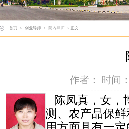
首页
>
创业导师
>
院内导师
> 正文
作者： 时间：2
陈凤真，女，
测、农产品保鲜
用方面具有一定