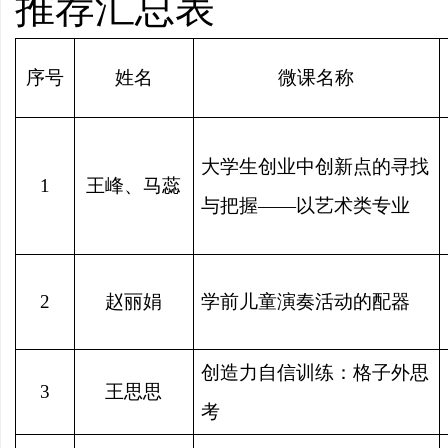
推荐汇总表
序号
姓名
微课名称
大学生创业中创新点的寻找
1
王峰、马蕊
与把握——以艺术类专业
2
赵丽娟
学前儿童演奏活动的配器
创造力自信训练：格子外思
3
王思思
考